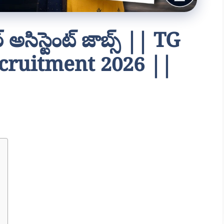
్ అసిస్టెంట్ జాబ్స్ || TG
ecruitment 2026 ||