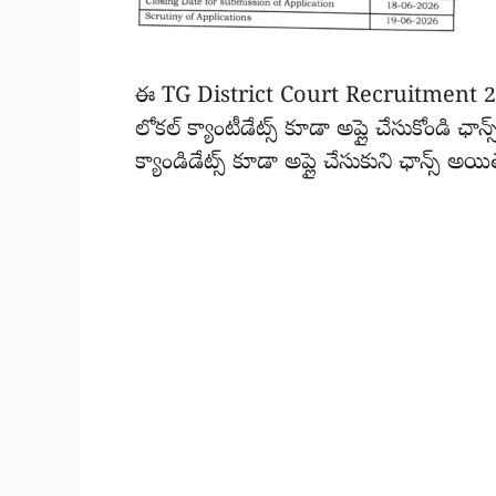
ఈ TG District Court Recruitment 202
లోకల్ క్యాంటీడేట్స్ కూడా అప్లై చేసుకోండి ఛా
క్యాండిడేట్స్ కూడా అప్లై చేసుకుని ఛాన్స్ అయి