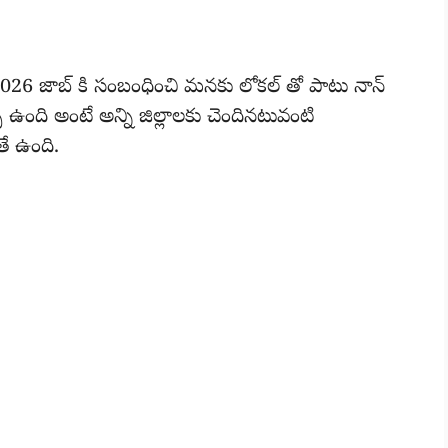
6 జాబ్ కి సంబంధించి మనకు లోకల్ తో పాటు నాన్
న్స్ ఉంది అంటే అన్ని జిల్లాలకు చెందినటువంటి
తే ఉంది.