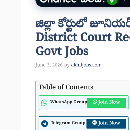
జిల్లా కోర్టులో జూనియర
District Court R
Govt Jobs
June 3, 2026
by
akhiljobs.com
Table of Contents
Join Now
WhatsApp Group
Join Now
Telegram Group