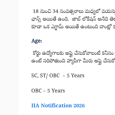
18 నుంచి 34 సంవత్సరాలు మధ్యలో వయస్సు
ఛాన్స్ అయితే ఉంది. జాబ్ లోకేషన్ అనేది తెలంగ
కూడా ఒక ఎగ్జామ్ అయితే ఉంటుంది దాంట్లో కూ
Age:
కోర్టు ఉద్యోగాలకు అప్లై చేసుకోవాలంటే కన
ఉంటే సరిపోతుంది హ్యాపీగా మీరు అప్లై చేసుకో
SC, ST/ OBC – 5 Years
OBC – 5 Years
IIA Notification 2026