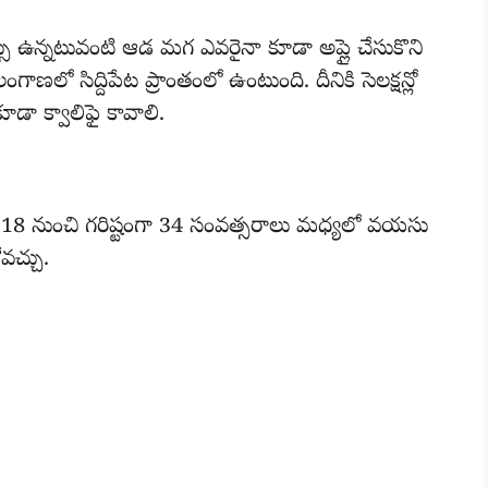
 ఉన్నటువంటి ఆడ మగ ఎవరైనా కూడా అప్లై చేసుకొని
ాణలో సిద్దిపేట ప్రాంతంలో ఉంటుంది. దీనికి సెలక్షన్లో
డా క్వాలిఫై కావాలి.
ీసం 18 నుంచి గరిష్టంగా 34 సంవత్సరాలు మధ్యలో వయసు
వచ్చు.