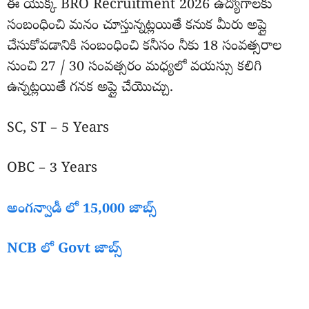
ఈ యొక్క BRO Recruitment 2026 ఉద్యోగాలకు
సంబంధించి మనం చూస్తున్నట్లయితే కనుక మీరు అప్లై
చేసుకోవడానికి సంబంధించి కనీసం నీకు 18 సంవత్సరాల
నుంచి 27 / 30 సంవత్సరం మధ్యలో వయస్సు కలిగి
ఉన్నట్లయితే గనక అప్లై చేయొచ్చు.
SC, ST – 5 Years
OBC – 3 Years
అంగన్వాడీ లో 15,000 జాబ్స్
NCB లో Govt జాబ్స్