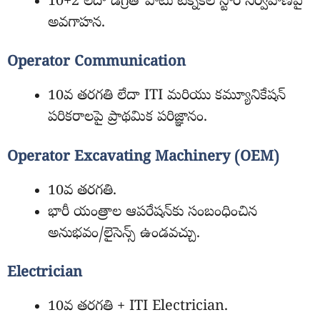
10+2 లేదా డిగ్రీతో పాటు టెక్నికల్ స్టోర్ నిర్వహణపై
అవగాహన.
Operator Communication
10వ తరగతి లేదా ITI మరియు కమ్యూనికేషన్
పరికరాలపై ప్రాథమిక పరిజ్ఞానం.
Operator Excavating Machinery (OEM)
10వ తరగతి.
భారీ యంత్రాల ఆపరేషన్‌కు సంబంధించిన
అనుభవం/లైసెన్స్ ఉండవచ్చు.
Electrician
10వ తరగతి + ITI Electrician.