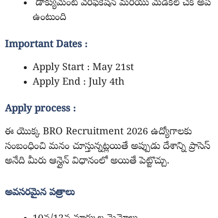
డాక్యుమెంట్ వెరిఫికేషన్ మరియు మెడికల్ చెక్ అప్
ఉంటుంది
Important Dates :
Apply Start : May 21st
Apply End : July 4th
Apply process :
ఈ యొక్క BRO Recruitment 2026 ఉద్యోగాలకు
సంబంధించి మనం చూస్తున్నట్లయితే అప్పుడు దేశాన్ని ప్రాసెస్
అనేది మీరు ఆన్లైన్ విధానంలో అయితే పెట్టొచ్చు.
అవసరమైన పత్రాలు