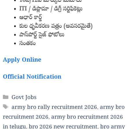
10వ/12వ మార్కుల మెమోలు
ITI / డిప్లొమా / డిగ్రీ సర్టిఫికెట్లు
ఆధార్ కార్డ్
కుల ధృవీకరణ పత్రం (అవసరమైతే)
పాస్‌పోర్ట్ సైజ్ ఫోటోలు
సంతకం
Apply Online
Official Notification
Categories
Govt Jobs
Tags
army bro rally recruitment 2026
,
army bro
recruitment 2026
,
army bro recruitment 2026
in telugu
,
bro 2026 new recruitment
,
bro army