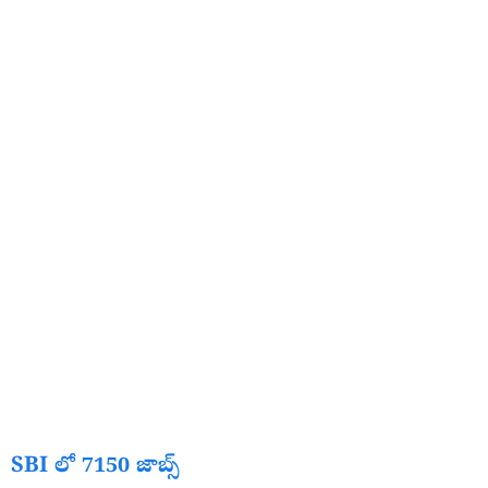
SBI లో 7150 జాబ్స్