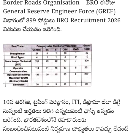
Border Roads Organisation – BRO ఈరోజు
General Reserve Engineer Force (GREF)
విభాగంలో 899 పోస్టులు BRO Recruitment 2026
విడుదల చేయడం జరిగింది.
10వ తరగతి, టైపింగ్ పరిజ్ఞానం, ITI, డిప్లొమా లేదా డిగ్రీ
నువ్వంటే అర్హతలు కలిగి ఉన్నటువంటి ఛాన్స్ ఇవ్వడం
జరిగింది. భారతదేశంలోనే రహదారులకు
సంబంధించినటువంటి నిర్వహణ బాధ్యతలు కావచ్చు లేదంటే