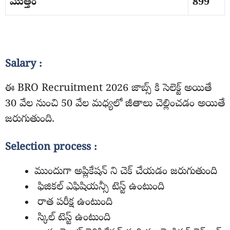
మొత్తం
899
Salary :
ఈ BRO Recruitment 2026 జాబ్స్ కి సెలెక్ట్ అయితే
30 వేల నుంచి 50 వేల మధ్యలో జీతాలు చెల్లించడం అయితే
జరుగుతుంది.
Selection process :
ముందుగా అప్లికేషన్ ని చెక్ చేయడం జరుగుతుంది
ఫిజికల్ ఎఫిషియన్సీ టెస్ట్ ఉంటుంది
రాత పరీక్ష ఉంటుంది
స్కిల్ టెస్ట్ ఉంటుంది