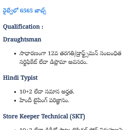
రైల్వేలో 6565 జాబ్స్
Qualification :
Draughtsman
సాధారణంగా 12వ తరగతి/డ్రాఫ్ట్స్‌మన్ సంబంధిత
సర్టిఫికేట్ లేదా డిప్లొమా అవసరం.
Hindi Typist
10+2 లేదా సమాన అర్హత.
హిందీ టైపింగ్ పరిజ్ఞానం.
Store Keeper Technical (SKT)