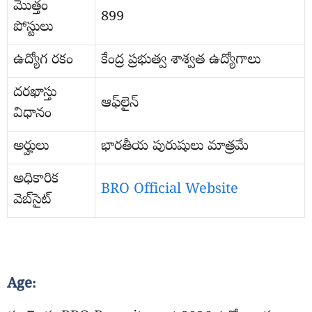
మొత్తం
899
పోస్టులు
ఉద్యోగ రకం
కేంద్ర ప్రభుత్వ శాశ్వత ఉద్యోగాలు
దరఖాస్తు
ఆఫ్‌లైన్
విధానం
అర్హులు
భారతీయ పురుషులు మాత్రమే
అధికారిక
BRO Official Website
వెబ్‌సైట్
Age: