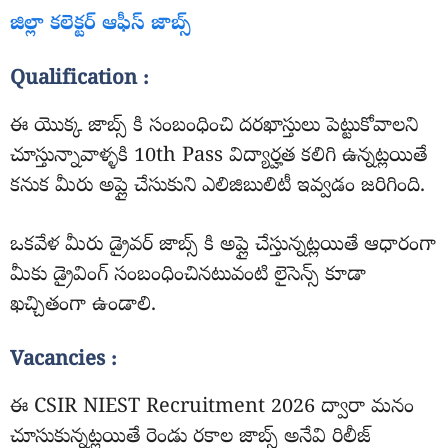
జిల్లా కలెక్టర్ ఆఫీస్ జాబ్స్
Qualification :
ఈ యొక్క జాబ్స్ కి సంబంధించి దరఖాస్తులు పెట్టుకోవాలని
చూస్తున్నావాళ్ళకి 10th Pass విద్యార్హత కలిగి ఉన్నట్లయితే
కనుక మీరు అప్లై చేసుకుని ఎలిజిబులిటీ ఇవ్వడం జరిగింది.
ఒకవేళ మీరు డ్రైవర్ జాబ్స్ కి అప్లై చేస్తున్నట్లయితే ఆధారంగా
మీకు డ్రైవింగ్ సంబంధించినటువంటి లైసెన్స్ కూడా
ఖచ్చితంగా ఉండాలి.
Vacancies :
ఈ CSIR NIEST Recruitment 2026 ద్వారా మనం
చూసుకున్నట్లయితే రెండు రకాల జాబ్స్ అనేవి రిలీజ్