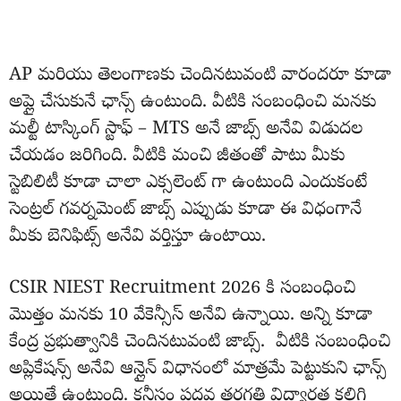
AP మరియు తెలంగాణకు చెందినటువంటి వారందరూ కూడా
అప్లై చేసుకునే ఛాన్స్ ఉంటుంది. వీటికి సంబంధించి మనకు
మల్టీ టాస్కింగ్ స్టాఫ్ – MTS అనే జాబ్స్ అనేవి విడుదల
చేయడం జరిగింది. వీటికి మంచి జీతంతో పాటు మీకు
స్టెబిలిటీ కూడా చాలా ఎక్సలెంట్ గా ఉంటుంది ఎందుకంటే
సెంట్రల్ గవర్నమెంట్ జాబ్స్ ఎప్పుడు కూడా ఈ విధంగానే
మీకు బెనిఫిట్స్ అనేవి వర్తిస్తూ ఉంటాయి.
CSIR NIEST Recruitment 2026 కి సంబంధించి
మొత్తం మనకు 10 వేకెన్సీస్ అనేవి ఉన్నాయి. అన్ని కూడా
కేంద్ర ప్రభుత్వానికి చెందినటువంటి జాబ్స్. వీటికి సంబంధించి
అప్లికేషన్స్ అనేవి ఆన్లైన్ విధానంలో మాత్రమే పెట్టుకుని ఛాన్స్
అయితే ఉంటుంది. కనీసం పదవ తరగతి విద్యార్హత కలిగి