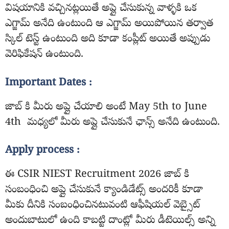
విషయానికి వచ్చినట్లయితే అప్లై చేసుకున్న వాళ్ళకి ఒక
ఎగ్జామ్ అనేది ఉంటుంది ఆ ఎగ్జామ్ అయిపోయిన తర్వాత
స్కిల్ టెస్ట్ ఉంటుంది అది కూడా కంప్లీట్ అయితే అప్పుడు
వెరిఫికేషన్ ఉంటుంది.
Important Dates :
జాబ్ కి మీరు అప్లై చేయాలి అంటే May 5th to June
4th మధ్యలో మీరు అప్లై చేసుకునే ఛాన్స్ అనేది ఉంటుంది.
Apply process :
ఈ CSIR NIEST Recruitment 2026 జాబ్ కి
సంబంధించి అప్లై చేసుకునే క్యాండిడేట్స్ అందరికీ కూడా
మీకు దీనికి సంబంధించినటువంటి ఆఫీషియల్ వెబ్సైట్
అందుబాటులో ఉంది కాబట్టి దాంట్లో మీరు డీటెయిల్స్ అన్ని