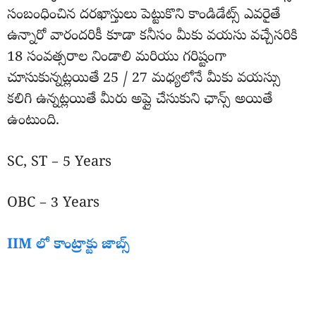
సంబంధించిన దరఖాస్తులు పెట్టుకొని కాండిడేట్స్ ఎవరైతే
ఉన్నారో వారందరికీ కూడా కనీసం మీకు వయసు వచ్చేసరికి
18 సంవత్సరాల నిండాలి మరియు గరిష్టంగా
చూసుకున్నట్లయితే 25 / 27 మధ్యలోనే మీకు వయస్సు
కలిగి ఉన్నట్లయితే మీరు అప్లై చేసుకుని ఛాన్స్ అయితే
ఉంటుంది.
SC, ST – 5 Years
OBC – 3 Years
IIM లో కాంట్రాక్టు జాబ్స్