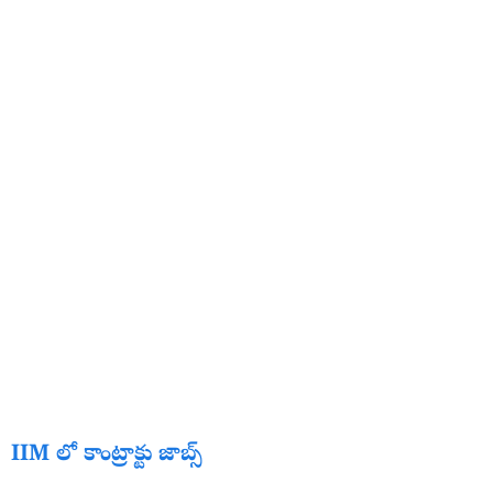
IIM లో కాంట్రాక్టు జాబ్స్