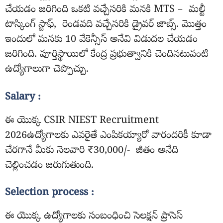
చేయడం జరిగింది ఒకటి వచ్చేసరికి మనకి MTS – మల్టీ
టాస్కింగ్ స్టాఫ్, రెండవది వచ్చేసరికి డ్రైవర్ జాబ్స్. మొత్తం
ఇందులో మనకు 10 వేకెన్సీస్ అనేవి విడుదల చేయడం
జరిగింది. పూర్తిస్థాయిలో కేంద్ర ప్రభుత్వానికి చెందినటువంటి
ఉద్యోగాలుగా చెప్పొచ్చు.
Salary :
ఈ యొక్క CSIR NIEST Recruitment
2026ఉద్యోగాలకు ఎవరైతే ఎంపికయ్యారో వారందరికీ కూడా
చేరగానే మీకు నెలవారి ₹30,000/- జీతం అనేది
చెల్లించడం జరుగుతుంది.
Selection process :
ఈ యొక్క ఉద్యోగాలకు సంబంధించి సెలక్షన్ ప్రాసెస్