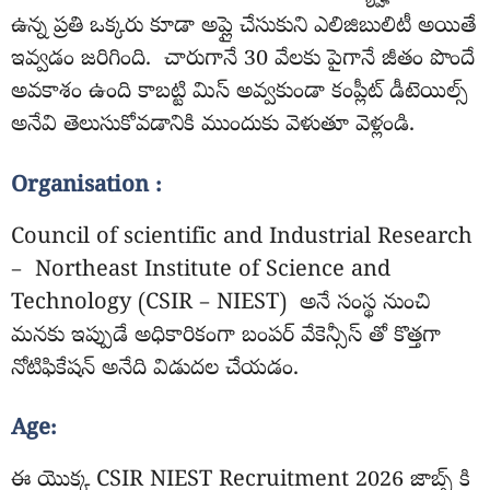
ఉన్న ప్రతి ఒక్కరు కూడా అప్లై చేసుకుని ఎలిజిబులిటీ అయితే
ఇవ్వడం జరిగింది. చారుగానే 30 వేలకు పైగానే జీతం పొందే
అవకాశం ఉంది కాబట్టి మిస్ అవ్వకుండా కంప్లీట్ డీటెయిల్స్
అనేవి తెలుసుకోవడానికి ముందుకు వెళుతూ వెళ్లండి.
Organisation :
Council of scientific and Industrial Research
– Northeast Institute of Science and
Technology (CSIR – NIEST) అనే సంస్థ నుంచి
మనకు ఇప్పుడే అధికారికంగా బంపర్ వేకెన్సీస్ తో కొత్తగా
నోటిఫికేషన్ అనేది విడుదల చేయడం.
Age:
ఈ యొక్క CSIR NIEST Recruitment 2026 జాబ్స్ కి