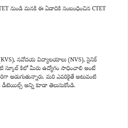
CTET నుండి మనకి ఈ ఏడాదికి సంబంధించిన CTET
ు (KVS), నవోదయ విద్యాలయాలు (NVS), సైనిక్
ువంటి స్కూల్ కిలో మీరు ఉద్యోగం సాధించాలి అంటే
సరిగా అడుగుతున్నారు. మరి ఎవరికైతే అటువంటి
డీటెయిల్స్ అన్ని కూడా తెలుసుకోండి.