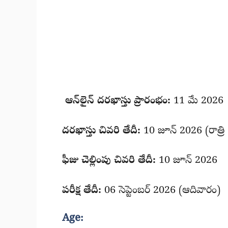
ఆన్‌లైన్ దరఖాస్తు ప్రారంభం:
11 మే 2026
దరఖాస్తు చివరి తేదీ:
10 జూన్ 2026 (రాత్రి
ఫీజు చెల్లింపు చివరి తేదీ:
10 జూన్ 2026
పరీక్ష తేదీ:
06 సెప్టెంబర్ 2026 (ఆదివారం)
Age: