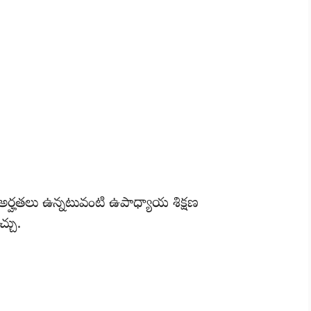
ర్హతలు ఉన్నటువంటి ఉపాధ్యాయ శిక్షణ
్చు.