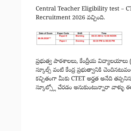
Central Teacher Eligibility test – 
Recruitment 2026 వచ్చింది.
ప్రభుత్వ పాఠశాలలు, కేంద్రీయ విద్యాలయాల
స్కూల్స్ వంటి కేంద్ర ప్రభుత్వానికి చెందినట
కచ్చితంగా మీకు CTET అర్హత అనేది తప్పని
స్కూల్స్లో చేరడం అనుకుంటున్నారా వాళ్ళు ఈ 