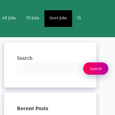
AP Jobs
TS Jobs
Govt Jobs
Search
Search
Recent Posts