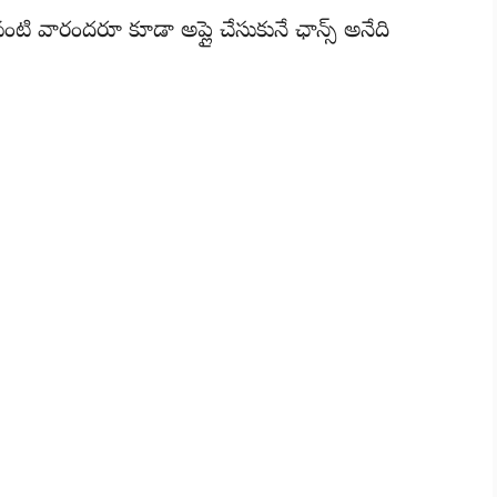
 వారందరూ కూడా అప్లై చేసుకునే ఛాన్స్ అనేది