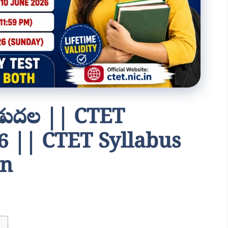
విడుదల || CTET
6 || CTET Syllabus
rn