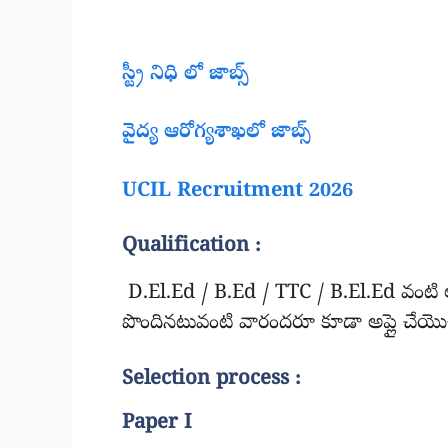
స్ట్రీ నిధి లో జాబ్స్
వైద్య ఆరోగ్యశాఖలో జాబ్స్
UCIL Recruitment 2026
Qualification :
D.El.Ed / B.Ed / TTC / B.El.Ed వంటి అ
పొందినటువంటి వారందరూ కూడా అప్లై చేయొచ
Selection process :
Paper I