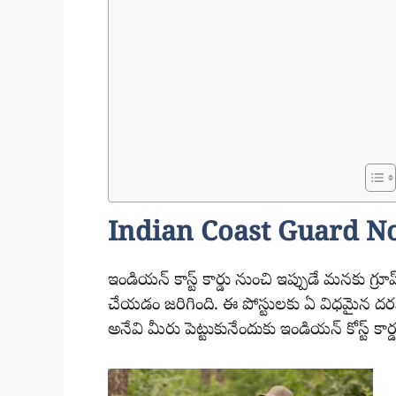
Indian Coast Guard No
ఇండియన్ కాస్ట్ కార్డు నుంచి ఇప్పుడే మనకు గ్రూ
చేయడం జరిగింది. ఈ పోస్టులకు ఏ విధమైన దరఖా
అనేవి మీరు పెట్టుకునేందుకు ఇండియన్ కోస్ట్ క