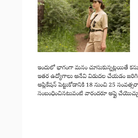
ఇందులో భాగంగా మనం చూసుకున్నట్లయితే కనుక స్
ఇతర ఉద్యోగాలు అనేవి విడుదల చేయడం జరిగింది
అప్లికేషన్ పెట్టుకోడానికి 18 నుంచి 25 సంవత్స
సంబంధించినటువంటి వారందరూ అప్లై చేయొచ్చ