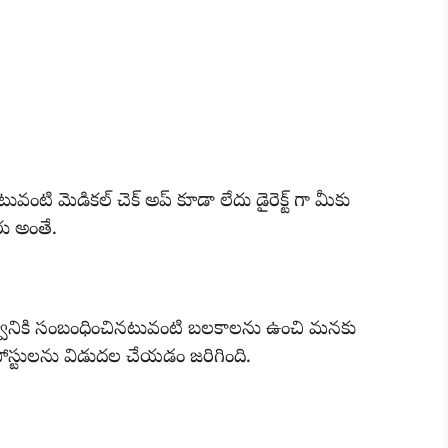
వంటి మెడికల్ చెక్ అప్ కూడా లేదు డైరెక్ట్ గా మీకు
రు అంతే.
రభుత్వానికి సంబంధించినటువంటి బలకాలను ఉంచి మనకు
 పోస్టులను విడుదల చేయడం జరిగింది.