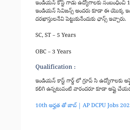
ఇండియన్ కోస్ట్ గాడు ఉద్యోగాలకు సంబంధించ
ఇండియన్ సివిజన్స్ అందరు కూడా ఈ యొక్క ఇండియన
దరఖాస్తులనేవి పెట్టుకునేందుకు ఛాన్స్ ఇచ్చారు.
SC, ST – 5 Years
OBC – 3 Years
Qualification :
ఇండియన్ కాస్ట్ గార్డ్ లో గ్రూప్ సి ఉద్యోగాలక
కలిగి ఉన్నటువంటి వారందరూ కూడా అప్లై చేయడా
10th అర్హత తో జాబ్ | AP DCPU Jobs 202