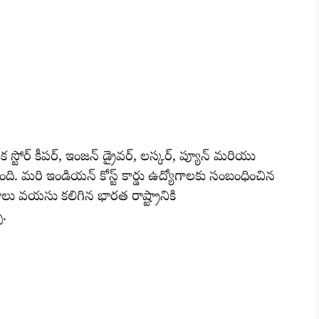
టోర్ కీపర్, ఇంజన్ డ్రైవర్, లస్కర్, ప్యూన్ మరియు
. మరి ఇండియన్ కోస్ట్ కార్డు ఉద్యోగాలకు సంబంధించిన
రాలు వయసు కలిగిన భారత రాష్ట్రానికి
ు.