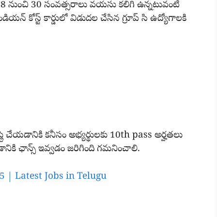
ి 18 నుంచి 30 సంవత్సరాలు వయసు కలిగి ఉన్నటువంటి
్ కోస్ట్ కార్డులో విడుదల చేసిన గ్రూప్ సి ఉద్యోగాలకి
ు అప్లై చేయడానికి కనీసం అభ్యర్థులకు 10th pass అర్హతలు
నికి ఛాన్స్ ఇవ్వడం జరిగింది గమనించాలి.
5 | Latest Jobs in Telugu