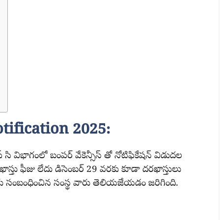
tification 2025:
ప్ సి విభాగంలో బంపర్ వేకెన్సీస్ తో నోటిఫికేషన్ విడుదల
స్తు ఫీజు లేదు డిసెంబర్ 29 వరకు కూడా దరఖాస్తులు
ార్డు సంబంధించిన సంస్థ వారు తెలియజేయడం జరిగింది.