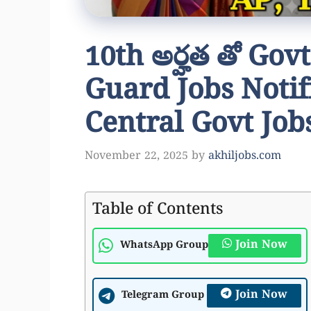
10th అర్హత తో Govt
Guard Jobs Notif
Central Govt Job
November 22, 2025
by
akhiljobs.com
Table of Contents
Join Now
WhatsApp Group
Join Now
Telegram Group