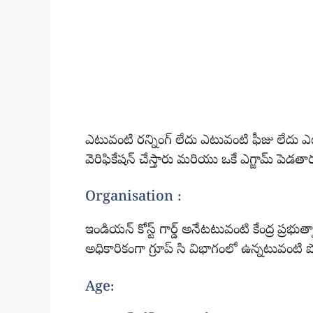
ఎటువంటి రన్నింగ్ లేదు ఎటువంటి ఫీజు లేదు ఎటు
వెరిఫికేషన్ చేస్తారు మరియు ఒకే ఎగ్జామ్ పెడతా
Organisation :
ఇండియన్ కోస్ట్ గార్డ్ అనేటటువంటి కేంద్ర ప్
అధికారికంగా గ్రూప్ సి విభాగంలో ఉన్నటువంటి
Age: