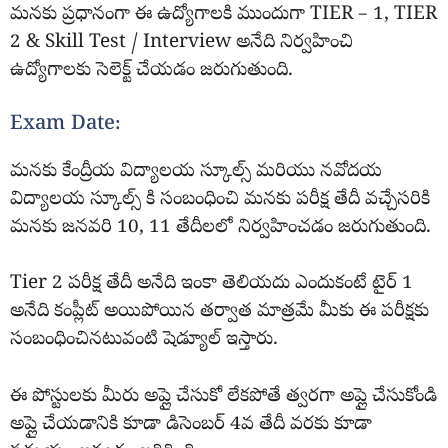
మనకు ప్రధానంగా ఈ ఉద్యోగాలకి ముందుగా TIER – 1, TIER
2 & Skill Test / Interview అనేది నిర్వహించి
ఉద్యోగాలకు సెలెక్ట్ చేయడం జరుగుతుంది.
Exam Date:
మనకు కేంద్రీయ విద్యాలయ స్కూల్స్ మరియు నవోదయ
విద్యాలయ స్కూల్స్ కి సంబంధించి మనకు పరీక్ష తేదీ వచ్చేసరికి
మనకు జనవరి 10, 11 తేదీలలో నిర్వహించడం జరుగుతుంది.
Tier 2 పరీక్ష తేదీ అనేది ఇంకా తెలియదు ఎందుకంటే టైర్ 1
అనేది కంప్లీట్ అయిపోయిన తర్వాత మాత్రమే మీకు ఈ పరీక్షకు
సంబంధించినటువంటి షెడ్యూల్ ఇస్తారు.
ఈ పోస్టులకు మీరు అప్లై చేసుకో లేకపోతే త్వరగా అప్లై చేసుకోండి
అప్లై చేయడానికి కూడా డిసెంబర్ 4వ తేదీ వరకు కూడా