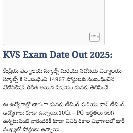
KVS Exam Date Out 2025:
కేంద్రీయ విద్యాలయ స్కూల్స్ మరియు నవోదయ విద్యాలయ
స్కూల్స్ కి సంబంధించి 14967 పోస్టులకు సంబంధించిన
నోటిఫికేషన్ రిలీజ్ అయిన విషయం మనకు తెలిసిందే.
ఈ ఉద్యోగాల్లో భాగంగా మనకు టీచింగ్ మరియు నాన్ టీచింగ్
ఉద్యోగాలు కూడా ఉన్నాయి.10th – PG అర్హతలు కలిగి
ఉన్నటువంటి వారందరికీ కూడా వివిధ రకాల విభాగాలలో భారీ
సంఖ్యలో పోస్టులు ఉన్నాయి.