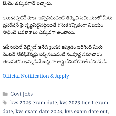
కొంచెం తక్కువగానే ఇచ్చారు.
అయినప్పటికీ కూడా ఇచ్చినటువంటి తక్కువ సమయంలో మీరు
ప్రిపరేషన్ పై దృష్టిపెట్టినట్లయితే గనుక కచ్చితంగా విజయం
సాధించే అవకాశాలు ఎక్కువగా ఉంటాయి.
ఆఫీసియల్ వెబ్సైట్ అనేది క్రిందన ఇవ్వడం జరిగింది మీరు
వెంటనే నోటిఫికేషన్లు ఇచ్చినటువంటి సంపూర్ణ సమాచారం
తెలుసుకొని ఇమ్మీడియేటట్టుగా అప్లై చేసుకోకపోతే చేసుకోండి.
Official Notification & Apply
Categories
Govt Jobs
Tags
kvs 2025 exam date
,
kvs 2025 tier 1 exam
date
,
kvs exam date 2025
,
kvs exam date out
,