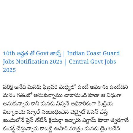
10th అర్హత తో Govt జాబ్స్ | Indian Coast Guard
Jobs Notification 2025 | Central Govt Jobs
2025
పరీక్ష అనేది మనకు ఫిబ్రవరి మధ్యలో ఉండే అవకాశం ఉండేదని
మనం గతంలో అనుకున్నాము చాలామంది కూడా ఆ విధంగా
అనుకున్నారు కానీ మనకు నిన్ననే అధికారికంగా కేంద్రీయ
విద్యాలయ స్కూల్ సంబంధించిన వెబ్సైట్ ఓపెన్ చేస్తే
అందులోనే ప్రెస్ నోటీస్ క్లియర్గా ఇచ్చారు ఎగ్జామ్ కూడా త్వరగానే
కండక్ట్ చేస్తున్నారు కాబట్టి ఈసారి మాత్రం మనకు టైం అనేది