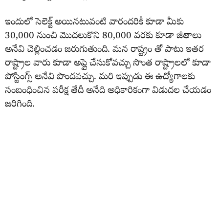
ఇందులో సెలెక్ట్ అయినటువంటి వారందరికీ కూడా మీకు
30,000 నుంచి మొదలుకొని 80,000 వరకు కూడా జీతాలు
అనేవి చెల్లించడం జరుగుతుంది. మన రాష్ట్రం తో పాటు ఇతర
రాష్ట్రాల వారు కూడా అప్లై చేసుకోవచ్చు సొంత రాష్ట్రాలలో కూడా
పోస్టింగ్స్ అనేవి పొందవచ్చు. మరి ఇప్పుడు ఈ ఉద్యోగాలకు
సంబంధించిన పరీక్ష తేదీ అనేది అధికారికంగా విడుదల చేయడం
జరిగింది.