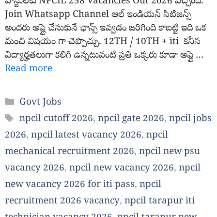
పోస్టులకు NPCIL 258 Vacancies Out 2026 వచ్చింది.
Join Whatsapp Channel ఆల్ ఇండియన్ సిటిజన్స్
అందరు అప్లై చేసుకునే ఛాన్స్ ఇవ్వడం జరిగింది కాబట్టి ఇది ఒక
మంచి విషయం గా చెప్పొచ్చు. 12TH / 10TH + iti కనీస
విద్యార్హతలుగా కలిగి ఉన్నటువంటి ప్రతి ఒక్కరు కూడా అప్లై …
Read more
Categories
Govt Jobs
Tags
npcil cutoff 2026
,
npcil gate 2026
,
npcil jobs
2026
,
npcil latest vacancy 2026
,
npcil
mechanical recruitment 2026
,
npcil new psu
vacancy 2026
,
npcil new vacancy 2026
,
npcil
new vacancy 2026 for iti pass
,
npcil
recruitment 2026 vacancy
,
npcil tarapur iti