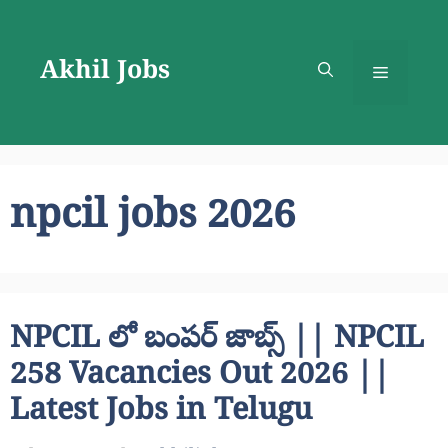
Skip
to
Akhil Jobs
content
Menu
npcil jobs 2026
NPCIL లో బంపర్ జాబ్స్ || NPCIL
258 Vacancies Out 2026 ||
Latest Jobs in Telugu