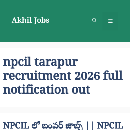
Skip
to
Akhil Jobs
content
Menu
npcil tarapur
recruitment 2026 full
notification out
NPCIL లో బంపర్ జాబ్స్ || NPCIL