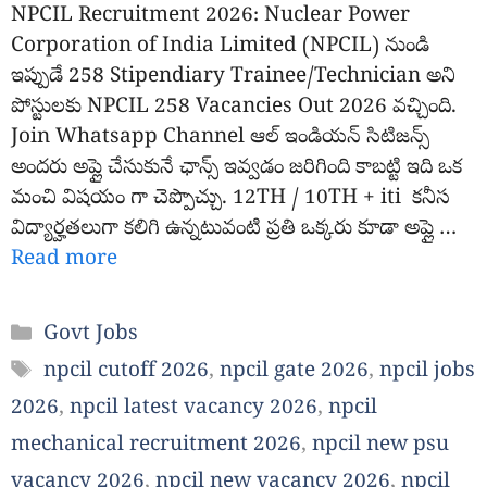
NPCIL Recruitment 2026: Nuclear Power
Corporation of India Limited (NPCIL) నుండి
ఇప్పుడే 258 Stipendiary Trainee/Technician అని
పోస్టులకు NPCIL 258 Vacancies Out 2026 వచ్చింది.
Join Whatsapp Channel ఆల్ ఇండియన్ సిటిజన్స్
అందరు అప్లై చేసుకునే ఛాన్స్ ఇవ్వడం జరిగింది కాబట్టి ఇది ఒక
మంచి విషయం గా చెప్పొచ్చు. 12TH / 10TH + iti కనీస
విద్యార్హతలుగా కలిగి ఉన్నటువంటి ప్రతి ఒక్కరు కూడా అప్లై …
Read more
Categories
Govt Jobs
Tags
npcil cutoff 2026
,
npcil gate 2026
,
npcil jobs
2026
,
npcil latest vacancy 2026
,
npcil
mechanical recruitment 2026
,
npcil new psu
vacancy 2026
,
npcil new vacancy 2026
,
npcil