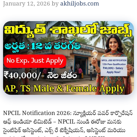
January 12, 2026
by
akhiljobs.com
NPCIL Notification 2026: న్యూక్లియర్ పవర్ కార్పొరేషన్
ఆఫ్ ఇండియా లిమిటెడ్ – NPCIL నుండి ఈరోజు మనకు
సైంటిఫిక్ అసిస్టెంట్, ఎక్స్ రే టెక్నీషియన్, అసిస్టెంట్ మరియు