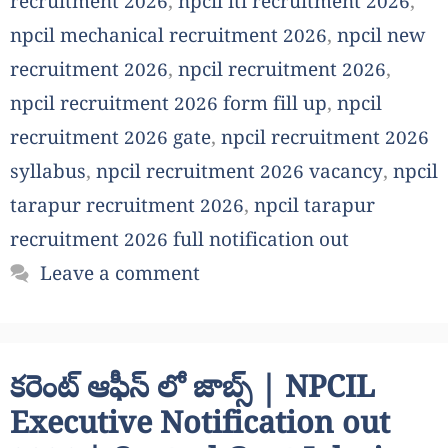
recruitment 2026
,
npcil iti recruitment 2026
,
npcil mechanical recruitment 2026
,
npcil new
recruitment 2026
,
npcil recruitment 2026
,
npcil recruitment 2026 form fill up
,
npcil
recruitment 2026 gate
,
npcil recruitment 2026
syllabus
,
npcil recruitment 2026 vacancy
,
npcil
tarapur recruitment 2026
,
npcil tarapur
recruitment 2026 full notification out
Leave a comment
కరెంట్ ఆఫీస్ లో జాబ్స్ | NPCIL
Executive Notification out