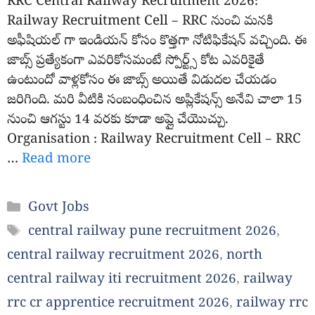
RRC Central Railway Recruitment 2026:
Railway Recruitment Cell – RRC నుంచి మనకి
అఫీషియల్ గా ఇండియన్ కోసం కొత్తగా నోటిఫికేషన్ వచ్చింది. ఈ
జాబ్స్ ప్రత్యేకంగా ఎవరికోసమంటే స్పోర్ట్స్ కోట ఎవరికైతే
ఉంటుందో వాళ్లకోసం ఈ జాబ్స్ అయితే విడుదల చేయడం
జరిగింది. మరి వీటికి సంబంధించిన అప్లికేషన్స్ అనేవి చాలా 15
నుంచి ఆగస్టు 14 వరకు కూడా అప్లై చేయొచ్చు.
Organisation : Railway Recruitment Cell – RRC
…
Read more
Categories
Govt Jobs
Tags
central railway pune recruitment 2026
,
central railway recruitment 2026
,
north
central railway iti recruitment 2026
,
railway
rrc cr apprentice recruitment 2026
,
railway rrc