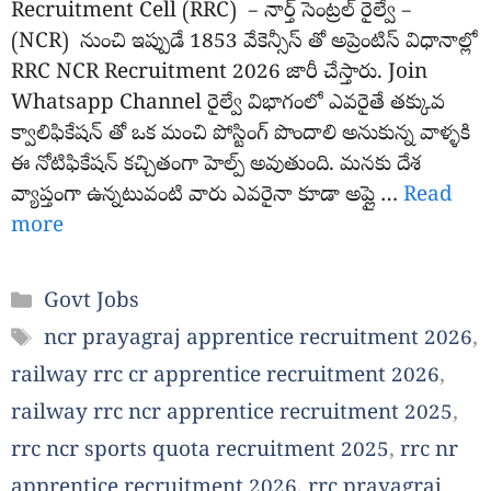
Recruitment Cell (RRC) – నార్త్ సెంట్రల్ రైల్వే –
(NCR) నుంచి ఇప్పుడే 1853 వేకెన్సీస్ తో అప్రెంటిస్ విధానాల్లో
RRC NCR Recruitment 2026 జారీ చేస్తారు. Join
Whatsapp Channel రైల్వే విభాగంలో ఎవరైతే తక్కువ
క్వాలిఫికేషన్ తో ఒక మంచి పోస్టింగ్ పొందాలి అనుకున్న వాళ్ళకి
ఈ నోటిఫికేషన్ కచ్చితంగా హెల్ప్ అవుతుంది. మనకు దేశ
వ్యాప్తంగా ఉన్నటువంటి వారు ఎవరైనా కూడా అప్లై …
Read
more
Categories
Govt Jobs
Tags
ncr prayagraj apprentice recruitment 2026
,
railway rrc cr apprentice recruitment 2026
,
railway rrc ncr apprentice recruitment 2025
,
rrc ncr sports quota recruitment 2025
,
rrc nr
apprentice recruitment 2026
,
rrc prayagraj