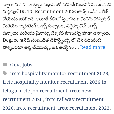
ద్వారా మనకు కాంట్రాక్టు విధానంలో పని చేయడానికి సంబంధించి
మల్టిపుల్ IRCTC Recruitment 2026 జాబ్స్ అనేది రిలీజ్
చేయడం జరిగింది. అయితే దీనిలో ప్రధానంగా మనకు హాస్పిటల్
మరియు క్యాటరింగ్ జాబ్స్ ఉన్నాయి, ఎగ్జిక్యూటివ్ జాబ్స్
ఉన్నాయి మరియు ఫైనాన్సు టెక్నికల్ పొజిషన్స్ కూడా ఉన్నాయి.
Degree అనేది సంబంధిత డిపార్ట్మెంట్స్ లో చేసినటువంటి
వాళ్ళందరూ అప్లై చేయొచ్చు. ఒక ఉద్యోగం …
Read more
Categories
Govt Jobs
Tags
irctc hospitality monitor recruitment 2026
,
irctc hospitality monitor recruitment 2026 in
telugu
,
irctc job recruitment
,
irctc new
recruitment 2026
,
irctc railway recruitment
2026
,
irctc recruitment
,
irctc recruitment 2023
,