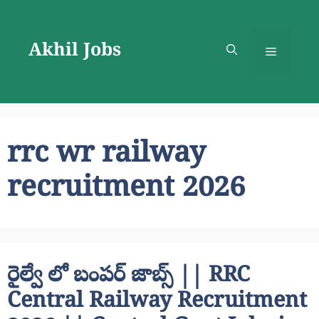
Skip
to
Akhil Jobs
content
Menu
rrc wr railway
recruitment 2026
రైల్వే లో బంపర్ జాబ్స్ || RRC
Central Railway Recruitment