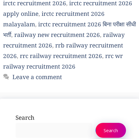
irctc recruitment 2026
,
irctc recruitment 2026
apply online
,
irctc recruitment 2026
malayalam
,
irctc recruitment 2026 बिना परीक्षा सीधी
भर्ती
,
railway new recruitment 2026
,
railway
recruitment 2026
,
rrb railway recruitment
2026
,
rrc railway recruitment 2026
,
rrc wr
railway recruitment 2026
Leave a comment
Search
Search