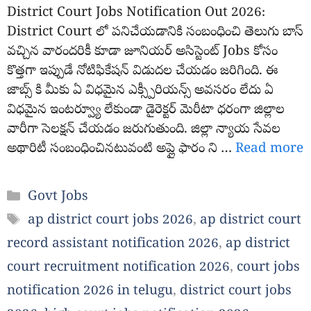
District Court Jobs Notification Out 2026:
District Court లో పనిచేయడానికి సంబంధించి తెలుగు బాస్
వచ్చిన వారందరికీ కూడా జూనియర్ అసిస్టెంట్ Jobs కోసం
కొత్తగా ఇప్పుడే నోటిఫికేషన్ విడుదల చేయడం జరిగింది. ఈ
జాబ్స్ కి మీకు ఏ విధమైన ఎక్స్పీరియన్స్ అవసరం లేదు ఏ
విధమైన ఇంటర్వ్యూ లేకుండా డైరెక్టర్ మెరీటా ధరంగా జిల్లాల
వారీగా సెలక్షన్ చేయడం జరుగుతుంది. జిల్లా న్యాయ సేవల
అథారిటీ సంబంధించినటువంటి అప్లై ఫారం ని …
Read more
Categories
Govt Jobs
Tags
ap district court jobs 2026
,
ap district court
record assistant notification 2026
,
ap district
court recruitment notification 2026
,
court jobs
notification 2026 in telugu
,
district court jobs