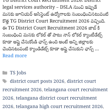
TG District Court Recruitment 2026: District
legal services authority – DSLA నుంచి ఇప్పుడే
మనకు జూనియర్ అసిస్టెంట్ ఉద్యోగాలకు సంబంధించినటువంటి
కొత్త TG District Court Recruitment 2026 వచ్చింది.
ఈ TG District Court Recruitment 2026 జాబ్ కి
సంబంధించి మనకు లోకల్ తో పాటు నాన్ లోకల్ క్యాంటీడేట్స్
కూడా అప్లై చేసుకోండి ఛాన్స్ ఉంది అంటే అన్ని జిల్లాలకు
చెందినటువంటి క్యాండిడేట్స్ కూడా అప్లై చేసుకుని ఛాన్స్ …
Read more
Categories
TS Jobs
Tags
district court posts 2026
,
district court
recruitment 2026
,
telangana court recruitment
2026
,
telangana district court recruitment
2026
,
telangana high court recruitment 2026
,