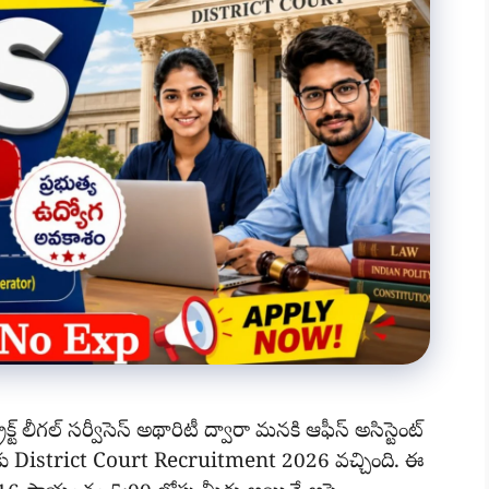
్ లీగల్ సర్వీసెస్ అథారిటీ ద్వారా మనకి ఆఫీస్ అసిస్టెంట్
ోగాలకు District Court Recruitment 2026 వచ్చింది. ఈ