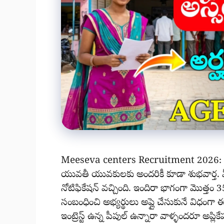
Meeseva centers Recruitment 2026: Me
యువతీ యువకులకు అందరికీ కూడా శుభవార్త. మీ
నోటిఫికేషన్ వచ్చింది. ఇందిరా భాగంగా మొత్తం 3
సంబంధించి అభ్యర్థులు అప్లై చేసుకునే విధంగా 
ఇంట్రెస్ట్ ఉన్న పీపుల్ ఉన్నారా వాళ్ళందరూ అప్ల