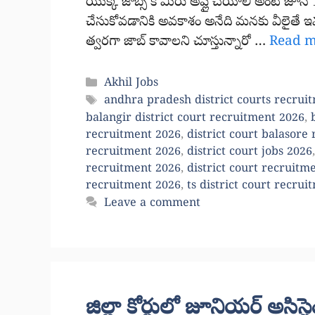
యొక్క జాబ్స్ కి మీరు అప్లై చేయాలి అంటే జూన
చేసుకోవడానికి అవకాశం అనేది మనకు వీలైతే ఇవ
త్వరగా జాబ్ కావాలని చూస్తున్నారో …
Read 
Categories
Akhil Jobs
Tags
andhra pradesh district courts recrui
balangir district court recruitment 2026
,
recruitment 2026
,
district court balasore
recruitment 2026
,
district court jobs 2026
recruitment 2026
,
district court recruitm
recruitment 2026
,
ts district court recrui
Leave a comment
జిల్లా కోర్టులో జూనియర్ అసిస