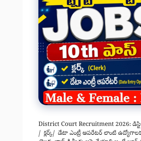
District Court Recruitment 2026: డిస్ట్రిక్ట
/ క్లర్క్/ డేటా ఎంట్రీ ఆపరేటర్ లాంటి ఉద్య