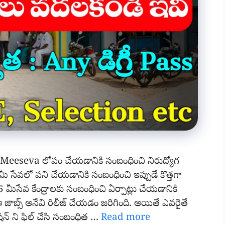
eseva లోపం చేయడానికి సంబంధించి నిరుద్యోగ
 సేవలో పని చేయడానికి సంబంధించి ఇప్పుడే కొత్తగా
5 మీసేవ కేంద్రాలకు సంబంధించి ఏర్పాట్లు చేయడానికి
ఈ జాబ్స్ అనేవి రిలీజ్ చేయడం జరిగింది. అయితే ఎవరైతే
ికేషన్ ని ఫిల్ చేసి సంబంధిత …
Read more