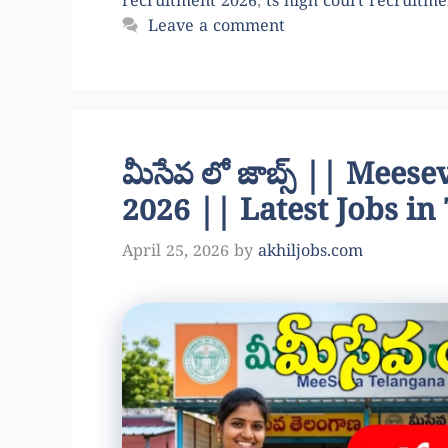
recruitment 2026
,
ts high court recruitm
Leave a comment
మీసేవ లో జాబ్స్ || Mee
2026 || Latest Jobs in
April 25, 2026
by
akhiljobs.com