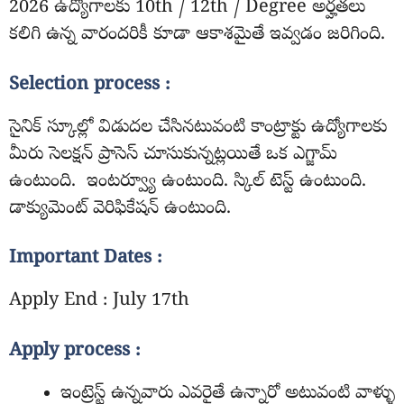
2026 ఉద్యోగాలకు 10th / 12th / Degree అర్హతలు
కలిగి ఉన్న వారందరికీ కూడా ఆకాశమైతే ఇవ్వడం జరిగింది.
Selection process :
సైనిక్ స్కూల్లో విడుదల చేసినటువంటి కాంట్రాక్టు ఉద్యోగాలకు
మీరు సెలక్షన్ ప్రాసెస్ చూసుకున్నట్లయితే ఒక ఎగ్జామ్
ఉంటుంది. ఇంటర్వ్యూ ఉంటుంది. స్కిల్ టెస్ట్ ఉంటుంది.
డాక్యుమెంట్ వెరిఫికేషన్ ఉంటుంది.
Important Dates :
Apply End : July 17th
Apply process :
ఇంట్రెస్ట్ ఉన్నవారు ఎవరైతే ఉన్నారో అటువంటి వాళ్ళు