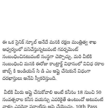
ఈ ఒక సైనిక్ స్కూల్ అనేదే మనకి రక్షణ మంత్రిత్వ శాఖ
ఆధ్వర్యంలో పనిచేస్తున్నటువంటి గవర్నమెంట్
సంబంధించినటువంటి సంస్థగా చెప్పొచ్చు. మరి వీటికి
సంబంధించి మనకి ఈరోజు కాంట్రాక్ట్ విధానంలో వివిధ రకాల
జాబ్స్ కి ఇండియన్ సి డి ఎం అప్లై చేసుకునే విధంగా
దరఖాస్తులు అనేవి స్వీకరిస్తుంది.
వీటికి మీరు అప్లై చేసుకోవాలి అంటే కనీసం 18 నుంచి 50
సంవత్సరాల కనీస వయస్సు ఎవరికైతే ఉంటుందో అటువంటి
వాళ్ళు ఎవరైనా పర్వాలేదు అప్లై చేయొచ్చు. 10th Pass