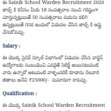
ఈ Sainik School Warden Recruitment 2026
జాబ్స్ కి కనీసం మీకు 18 సంవత్సరాల నుంచి గరిష్టంగా
చూస్తున్నట్లయితే 50 సంవత్సరాలు వయసు కలిగి
ఉన్నట్లయితే గనక ఇందులో విడుదల చేసిన జాబ్స్ కి అప్లై
చేసుకోవచ్చు.
Salary :
ఈ యొక్క సైనిక్ స్కూల్ విభాగంలో విడుదల చేసిన వార్డెన్
ఉద్యోగాలకు సంబంధించి ఎవరైతే సెలెక్ట్ అయినటువంటి
వారు ఉన్నారో అటువంటి వాళ్ళందరికీ కూడాను నెలవారి
జీతాలు అనేవి ₹25000/- సుమారుగా రావచ్చు.
Qualification :
ఈ యొక్క Sainik School Warden Recruitment