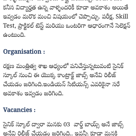
కనీస విద్యార్హత ఉన్న వాళ్ళందరికీ కూడా అవకాశం అయితే
ఇవ్వడం మరొక మంచి విషయంలో చెప్పొచ్చు. పరీక్ష, Skill
Test, ప్రాక్టికల్ టెస్ట్ మరియు ఒంటరిగా ఆధారంగానే సెలెక్షన్
ఉంటుంది.
Organisation :
రక్షణ మంత్రిత్వ శాఖ ఆధ్యంలో పనిచేస్తున్నటువంటి సైనిక్
స్కూల్ నుంచి ఈ యొక్క కాంట్రాక్ట్ జాబ్స్ అనేవి రిలీజ్
చేయడం జరిగింది.ఇండియన్ సిటియన్స్ ఎవరికైనా సరే
అవకాశం ఇవ్వడం జరిగింది.
Vacancies :
సైనిక్ స్కూల్ ద్వారా మనకు 03 వార్డ్ బాయ్స్ అనే జాబ్స్
అనేవి రిలీజ్ చేయడం జరిగింది.. ఇవన్నీ కూడా మనకి