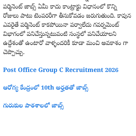
పర్మినెంట్ జాబ్స్ ఏమీ కాదు కాంట్రాక్టు విధానంలో కొన్ని
రోజులు పాటు టెంపరరీగా తీసుకోవడం జరుగుతుంది. కావున
ఎవరైతే పర్మినెంట్ కాకపోయినా పర్వాలేదు గవర్నమెంట్
విభాగంలో పనిచేస్తున్నటువంటి సంస్థలో పనిచేయాలని
ఉద్దేశంతో ఉంటారో వాళ్ళందరికీ కూడా మంచి అవకాశం గా
చెప్పొచ్చు.
Post Office Group C Recruitment 2026
ఆరోగ్య కేంద్రంలో 10th అర్హతతో జాబ్స్
గురుకుల పాఠశాలలో జాబ్స్