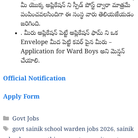
మీ యొక్క అప్లికేషన్ ని స్పీడ్ పోస్ట్ ద్వారా మాత్రమే
పంపించవలసిందిగా ఈ సంస్థ వారు తెలియజేయడం
జరిగింది.
. మీరు అప్లికేషన్ పెట్టే అప్లికేషన్ ఫామ్ ని ఒక
Envelope మీద పెట్టి కవర్ పైన మీరు –
Application for Ward Boys అని మెన్షన్
చేయాలి.
Official Notification
Apply Form
Categories
Govt Jobs
Tags
govt sainik school warden jobs 2026
,
sainik