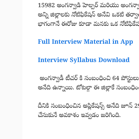
15982 అంగన్వాడి హెల్పర్ మరియు అంగన్వాడి ట
అన్ని జిల్లాలకు నోటిఫికేషన్ అనేవి ఒకటి తర
భాగంగానే ఈరోజు కూడా మనకు ఒక నోటిఫికేషన్
Full Interview Material in App
Interview Syllabus Download
అంగన్వాడీ టీచర్ కి సంబంధించి 64 పోస్టులు 
అనేది ఉన్నాయి. టోటల్గా ఈ జిల్లాకే సంబంధిం
దీనికి సంబంధించిన అప్లికేషన్స్ అనేది జూన్
చేసుకునే అవకాశం ఇవ్వడం జరిగింది.