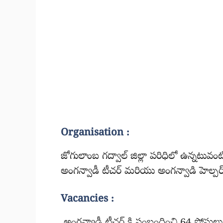
Organisation :
జోగులాంబ గద్వాల్ జిల్లా పరిధిలో ఉన్నటువం
అంగన్వాడీ టీచర్ మరియు అంగన్వాడి హెల్పర్ అ
Vacancies :