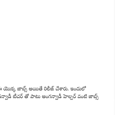
 యొక్క జాబ్స్ అయితే రిలీజ్ చేశారు. ఇందులో
ాడీ టీచర్ తో పాటు అంగన్వాడీ హెల్పర్ వంటి జాబ్స్