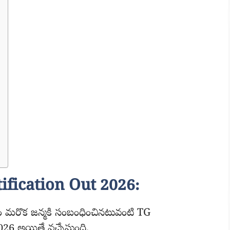
fication Out 2026:
ోసం మరొక జన్మకి సంబంధించినటువంటి TG
 అయితే వచ్చేస్తుంది.