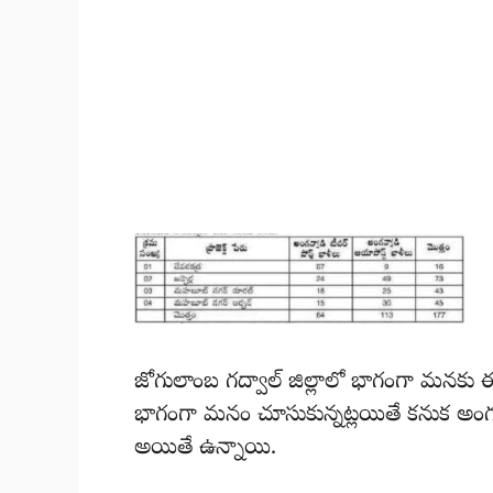
జోగులాంబ గద్వాల్ జిల్లాలో భాగంగా మనకు ఈ
భాగంగా మనం చూసుకున్నట్లయితే కనుక అంగన్వ
అయితే ఉన్నాయి.