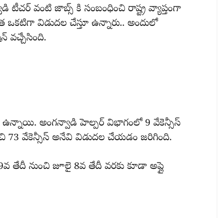
ీచర్ వంటి జాబ్స్ కి సంబంధించి రాష్ట్ర వ్యాప్తంగా
్వాత ఒకటిగా విడుదల చేస్తూ ఉన్నారు.. అందులో
 వచ్చేసింది.
ఉన్నాయి. అంగన్వాడి హెల్పర్ విభాగంలో 9 వేకెన్సీస్
చి 73 వేకెన్సీస్ అనేవి విడుదల చేయడం జరిగింది.
 29వ తేదీ నుంచి జూలై 8వ తేదీ వరకు కూడా అప్లై