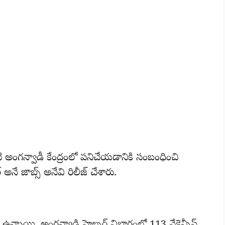
టి అంగన్వాడీ కేంద్రంలో పనిచేయడానికి సంబంధించి
నే జాబ్స్ అనేవి రిలీజ్ చేశారు.