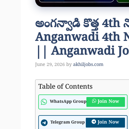
అంగన్వాడి కొత్త 4th 
Anganwadi 4th N
|| Anganwadi Jo
June 29, 2026
by
akhiljobs.com
Table of Contents
Join Now
WhatsApp Group
Join Now
Telegram Group