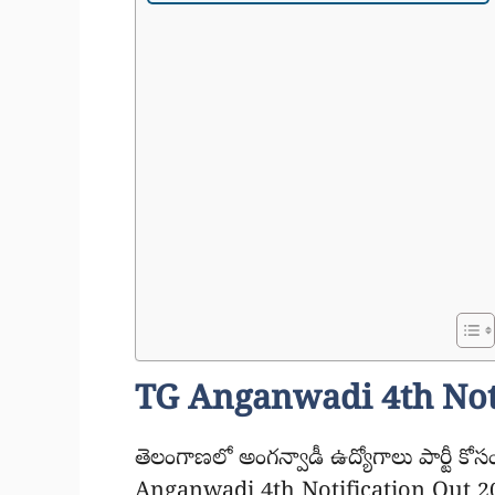
TG Anganwadi 4th Noti
తెలంగాణలో అంగన్వాడీ ఉద్యోగాలు పార్టీ క
Anganwadi 4th Notification Out 2026