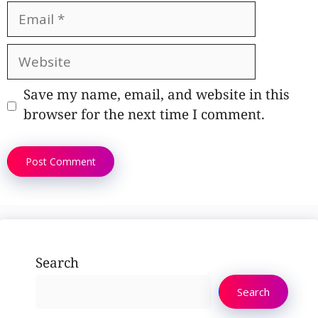
Email
Website
Save my name, email, and website in this
browser for the next time I comment.
Search
Search