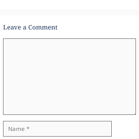
Leave a Comment
Comment
Name