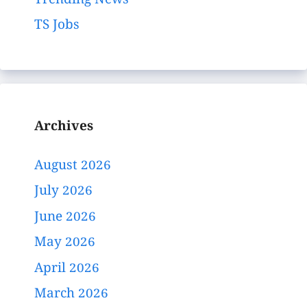
Trending News
TS Jobs
Archives
August 2026
July 2026
June 2026
May 2026
April 2026
March 2026