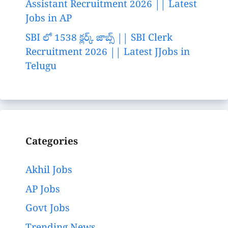
Assistant Recruitment 2026 || Latest
Jobs in AP
SBI లో 1538 క్లర్క్ జాబ్స్ || SBI Clerk
Recruitment 2026 || Latest JJobs in
Telugu
Categories
Akhil Jobs
AP Jobs
Govt Jobs