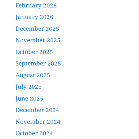
February 2026
January 2026
December 2025
November 2025
October 2025
September 2025
August 2025
July 2025
June 2025
December 2024
November 2024
October 2024