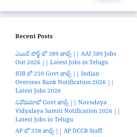
Recent Posts
ఎయిర్ పోర్ట్ లో 389 జాబ్స్ || AAI 389 Jobs
Out 2026 || Latest Jobs in Telugu
IOB లో 250 Govt జాబ్స్ || Indian
Overseas Bank Notification 2026 ||
Latest Jobs 2026
నవోదయాలో Govt జాబ్స్ || Navodaya
Vidyalaya Samiti Notification 2026 ||
Latest Jobs in Telugu
AP లో 338 జాబ్స్ || AP DCCB Staff