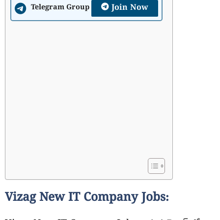
Join Now
Telegram Group
Vizag New IT Company Jobs: